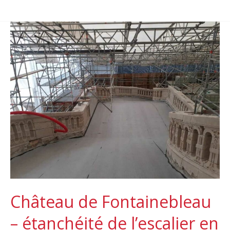
Château
de
Fontainebleau
–
étanchéité
de
l’escalier
en
Fer-
à-
Château de Fontainebleau
Cheval
– étanchéité de l’escalier en
(EPDM)